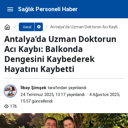
Antalya’da Uzman Doktorun Acı Kaybı:
Sağlık Personeli Haber
Balkonda Dengesini Kaybederek Hayatını Kaybetti
Paylaş
Yorum Yap
Antalya’da Uzman Doktorun Acı Kaybı:
Genel
Balkonda Dengesini Kaybederek
Antalya’da Uzman Doktorun
Hayatını Kaybetti
Acı Kaybı: Balkonda
Dengesini Kaybederek
Hayatını Kaybetti
İlkay Şimşek
tarafından yayınlandı
24 Temmuz 2025, 13:17
yayınlandı
4 Ağustos 2025,
15:57
güncellendi
176