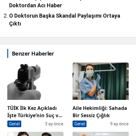
Doktordan Acı Haber
O Doktorun Başka Skandal Paylaşımı Ortaya
Çıktı
Benzer Haberler
TÜİK İlk Kez Açıkladı
Aile Hekimliği: Sahada
İşte Türkiye’nin Suç ve
Bir Sessiz Çığlık
Güvenlik Haritası
Genel
3 ay önce
Genel
9 ay önce