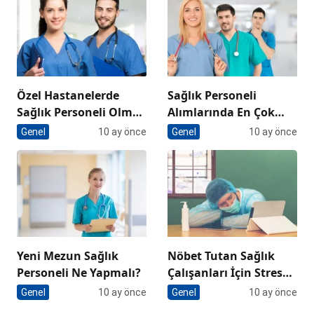
Özel Hastanelerde
Sağlık Personeli
Sağlık Personeli Olmak
Alımlarında En Çok
Artıları ve Eksileri
Tercih Edilen Bölümler
Genel
10 ay önce
Genel
10 ay önce
Neler?
Yeni Mezun Sağlık
Nöbet Tutan Sağlık
Personeli Ne Yapmalı?
Çalışanları İçin Stres
Azaltıcı Yöntemler
Genel
10 ay önce
Genel
10 ay önce