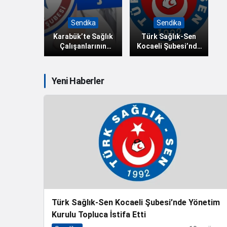
Sendika
Sendika
Karabük’te Sağlık
Türk Sağlık-Sen
Çalışanlarının
Kocaeli Şubesi’nde
Banka Promosyon
Yönetim Kurulu
Ödemeleri Gecikti
Topluca İstifa Etti
Yeni Haberler
Türk Sağlık-Sen Kocaeli Şubesi’nde Yönetim
Kurulu Topluca İstifa Etti