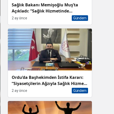
Sağlık Bakanı Memişoğlu Muş’ta
Açıkladı: “Sağlık Hizmetinde
Dünyanın En İyi Ülkelerinden Biri
2 ay önce
Gündem
Konumundayız”
Ordu’da Başhekimden İstifa Kararı:
“Siyasetçilerin Ağzıyla Sağlık Hizmeti
Sunulmaz”
2 ay önce
Gündem