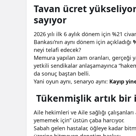
Tavan ücret yükseliyo
sayıyor
2026 yılı ilk 6 aylık dönem için %21 civ
Bankası’nın aynı dönem için açıkladığı
%
neyi telafi edecek?
Memura yapılan zam oranları, gerçeği y
yetkili sendikalar anlaşamayınca “hakem
da sonuç baştan belli.
Yani oyun aynı, senaryo aynı:
Kayıp yin
Tükenmişlik artık bir i
Aile hekimleri ve Aile sağlığı çalışanlar
yememek için” üstün çaba harcıyor.
Sabah gelen hastalar, öğleye kadar bitm
üzerine bitmeyen denetim baskısı…