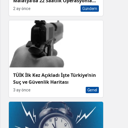
Malatya’da 22 Saatlik Operasyonla
Sekizli Çapraz Karaciğer Nakli Rekoru
2 ay önce
Gündem
TÜİK İlk Kez Açıkladı İşte Türkiye’nin
Suç ve Güvenlik Haritası
3 ay önce
Genel