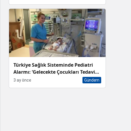
Türkiye Sağlık Sisteminde Pediatri
Alarmı: ‘Gelecekte Çocukları Tedavi
Edecek Hekim Bulamayacağız’
3 ay önce
Gündem