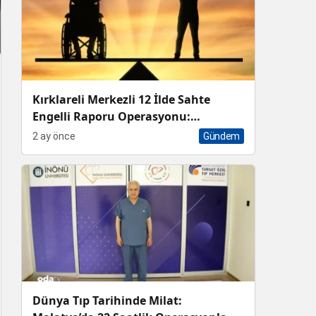
Kırklareli Merkezli 12 İlde Sahte
Engelli Raporu Operasyonu:
Aralarında Doktorların da Olduğu 13
2 ay önce
Gündem
Tutuklama
Dünya Tıp Tarihinde Milat: