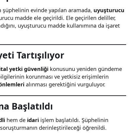
 şüphelinin evinde yapılan aramada,
uyuşturucu
rucu madde ele geçirildi. Ele geçirilen deliller,
olmadığını, uyuşturucu madde kullanımına da işaret
eti Tartışılıyor
ital yetki güvenliği
konusunu yeniden gündeme
ilgilerinin korunması ve yetkisiz erişimlerin
önlemleri
alınması gerektiğini vurguluyor.
ma Başlatıldı
dli
hem de
idari
işlem başlatıldı. Şüphelinin
i soruşturmanın derinleştirileceği öğrenildi.