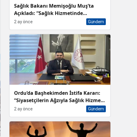
Sağlık Bakanı Memişoğlu Muş’ta
Açıkladı: “Sağlık Hizmetinde
Dünyanın En İyi Ülkelerinden Biri
2 ay önce
Gündem
Konumundayız”
Ordu’da Başhekimden İstifa Kararı:
“Siyasetçilerin Ağzıyla Sağlık Hizmeti
Sunulmaz”
2 ay önce
Gündem