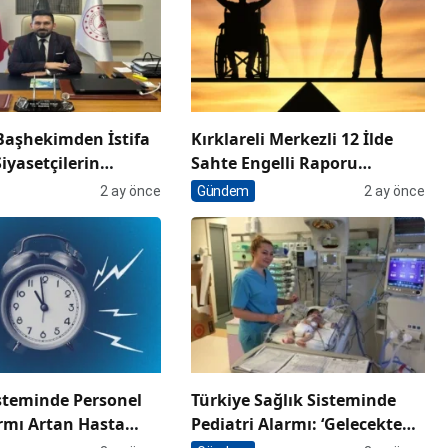
Başhekimden İstifa
Kırklareli Merkezli 12 İlde
Siyasetçilerin
Sahte Engelli Raporu
ağlık Hizmeti
Operasyonu: Aralarında
2 ay önce
Gündem
2 ay önce
z”
Doktorların da Olduğu 13
Tutuklama
isteminde Personel
Türkiye Sağlık Sisteminde
armı Artan Hasta
Pediatri Alarmı: ‘Gelecekte
İstihdam Paradoksu
Çocukları Tedavi Edecek