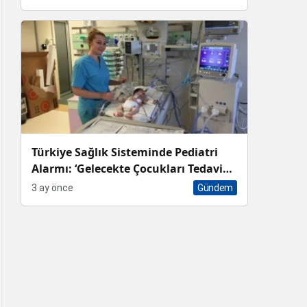
Türkiye Sağlık Sisteminde Pediatri
Alarmı: ‘Gelecekte Çocukları Tedavi
Edecek Hekim Bulamayacağız’
3 ay önce
Gündem