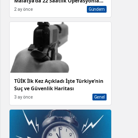
Malatya’da 22 Saatlik Operasyonla
Sekizli Çapraz Karaciğer Nakli Rekoru
2 ay önce
Gündem
TÜİK İlk Kez Açıkladı İşte Türkiye’nin
Suç ve Güvenlik Haritası
3 ay önce
Genel