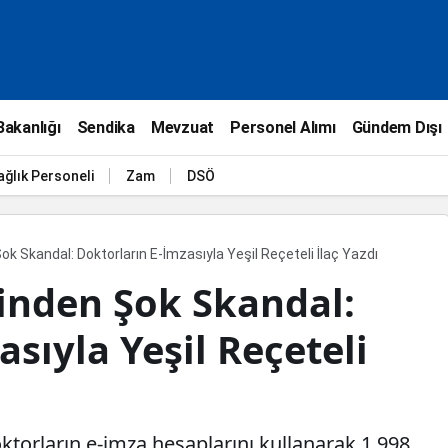
Bakanlığı
Sendika
Mevzuat
Personel Alımı
Gündem Dışı
ağlık Personeli
Zam
DSÖ
k Skandal: Doktorların E-İmzasıyla Yeşil Reçeteli İlaç Yazdı
inden Şok Skandal:
sıyla Yeşil Reçeteli
oktorların e-imza hesaplarını kullanarak 1.998