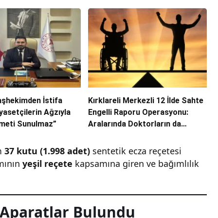
aşhekimden İstifa
Kırklareli Merkezli 12 İlde Sahte
iyasetçilerin Ağzıyla
Engelli Raporu Operasyonu:
zmeti Sunulmaz”
Aralarında Doktorların da
Olduğu 13 Tutuklama
m
37 kutu (1.998 adet)
sentetik ecza reçetesi
amının
yeşil reçete
kapsamına giren ve bağımlılık
 Aparatlar Bulundu