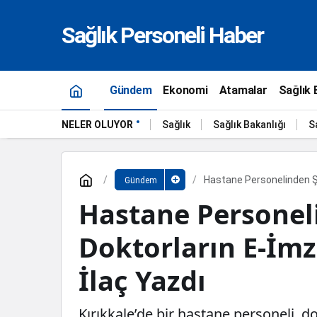
Sağlık Personeli Haber
Gündem
Ekonomi
Atamalar
Sağlık 
NELER OLUYOR
Sağlık
Sağlık Bakanlığı
S
Hastane Personelinden Şo
Gündem
Hastane Personel
Doktorların E-İmza
İlaç Yazdı
Kırıkkale’de bir hastane personeli, d