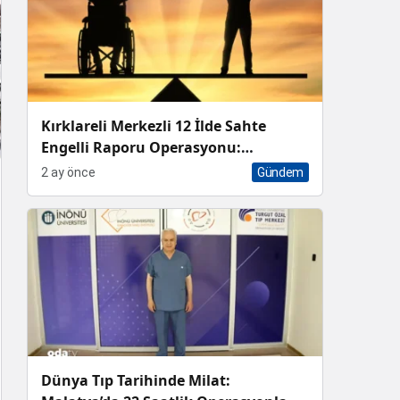
Kırklareli Merkezli 12 İlde Sahte
Engelli Raporu Operasyonu:
Aralarında Doktorların da Olduğu 13
2 ay önce
Gündem
Tutuklama
Dünya Tıp Tarihinde Milat: