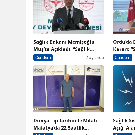
Sağlık Bakanı Memişoğlu
Ordu’da 
Muş’ta Açıkladı: “Sağlık
Kararı: “
Hizmetinde Dünyanın En İyi
Ağzıyla S
Gündem
2 ay önce
Gündem
Ülkelerinden Biri
Sunulma
Konumundayız”
Dünya Tıp Tarihinde Milat:
Sağlık S
Malatya’da 22 Saatlik
Açığı Al
Operasyonla Sekizli Çapraz
Yükü ve 