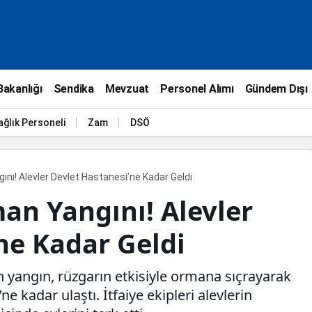
Bakanlığı
Sendika
Mevzuat
Personel Alımı
Gündem Dışı
ağlık Personeli
Zam
DSÖ
nı! Alevler Devlet Hastanesi’ne Kadar Geldi
an Yangını! Alevler
ne Kadar Geldi
 yangın, rüzgarın etkisiyle ormana sıçrayarak
 kadar ulaştı. İtfaiye ekipleri alevlerin