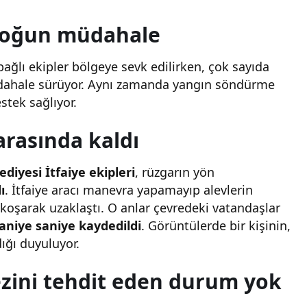
Olduğu 13 Tutuklama
yoğun müdahale
lı ekipler bölgeye sevk edilirken, çok sayıda
müdahale sürüyor. Aynı zamanda yangın söndürme
stek sağlıyor.
 arasında kaldı
diyesi İtfaiye ekipleri
, rüzgarın yön
ı
. İtfaiye aracı manevra yapamayıp alevlerin
k koşarak uzaklaştı. O anlar çevredeki vatandaşlar
aniye saniye kaydedildi
. Görüntülerde bir kişinin,
dığı duyuluyor.
ezini tehdit eden durum yok