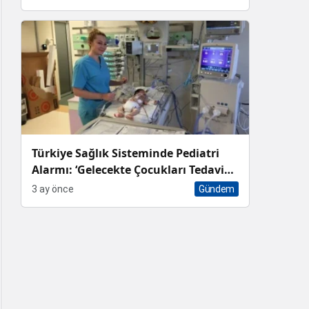
Türkiye Sağlık Sisteminde Pediatri
Alarmı: ‘Gelecekte Çocukları Tedavi
Edecek Hekim Bulamayacağız’
3 ay önce
Gündem