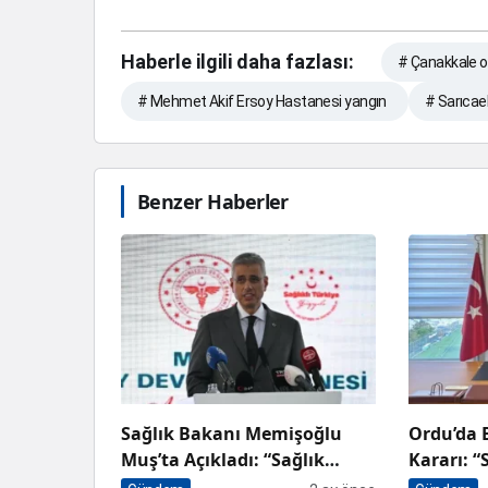
Haberle ilgili daha fazlası:
# Çanakkale 
# Mehmet Akif Ersoy Hastanesi yangın
# Sarıcael
Benzer Haberler
Sağlık Bakanı Memişoğlu
Ordu’da 
Muş’ta Açıkladı: “Sağlık
Kararı: “
Hizmetinde Dünyanın En İyi
Ağzıyla S