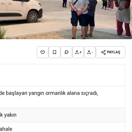
+
-
PAYLAŞ
de başlayan yangın ormanlık alana sıçradı,
k yakın
ahale