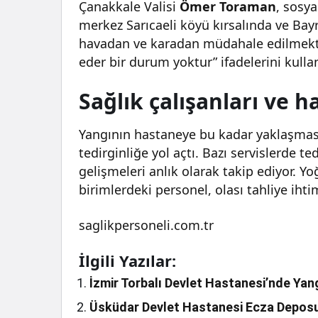
Çanakkale Valisi
Ömer Toraman
, sosy
merkez Sarıcaeli köyü kırsalında ve Bayr
havadan ve karadan müdahale edilmektedi
eder bir durum yoktur” ifadelerini kulla
Sağlık çalışanları ve h
Yangının hastaneye bu kadar yaklaşması 
tedirginliğe yol açtı. Bazı servislerde t
gelişmeleri anlık olarak takip ediyor. Y
birimlerdeki personel, olası tahliye ihti
saglikpersoneli.com.tr
İlgili Yazılar:
İzmir Torbalı Devlet Hastanesi’nde Yang
Üsküdar Devlet Hastanesi Ecza Deposu