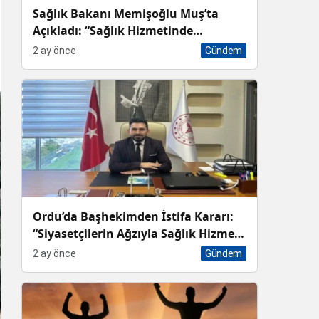
Sağlık Bakanı Memişoğlu Muş’ta
Açıkladı: “Sağlık Hizmetinde
Dünyanın En İyi Ülkelerinden Biri
2 ay önce
Gündem
Konumundayız”
Ordu’da Başhekimden İstifa Kararı:
“Siyasetçilerin Ağzıyla Sağlık Hizmeti
Sunulmaz”
2 ay önce
Gündem