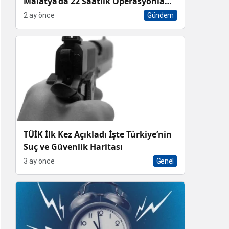
Malatya’da 22 Saatlik Operasyonla
Sekizli Çapraz Karaciğer Nakli Rekoru
2 ay önce
Gündem
TÜİK İlk Kez Açıkladı İşte Türkiye’nin
Suç ve Güvenlik Haritası
3 ay önce
Genel