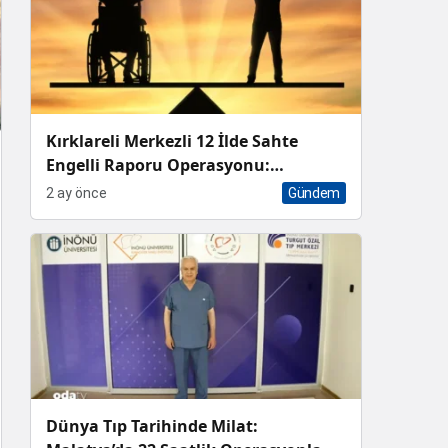
Kırklareli Merkezli 12 İlde Sahte
Engelli Raporu Operasyonu:
Aralarında Doktorların da Olduğu 13
2 ay önce
Gündem
Tutuklama
Dünya Tıp Tarihinde Milat: