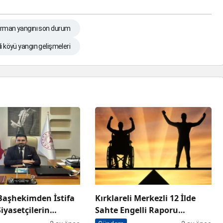
orman yangını son durum
i köyü yangın gelişmeleri
Başhekimden İstifa
Kırklareli Merkezli 12 İlde
Siyasetçilerin
Sahte Engelli Raporu
ağlık Hizmeti
Operasyonu: Aralarında