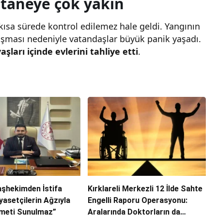
staneye çok yakın
 kısa sürede kontrol edilemez hale geldi. Yangının
şması nedeniyle vatandaşlar büyük panik yaşadı.
aşları içinde evlerini tahliye etti
.
aşhekimden İstifa
Kırklareli Merkezli 12 İlde Sahte
iyasetçilerin Ağzıyla
Engelli Raporu Operasyonu:
zmeti Sunulmaz”
Aralarında Doktorların da