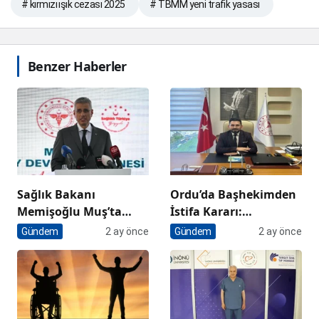
# kırmızı ışık cezası 2025
# TBMM yeni trafik yasası
Benzer Haberler
Sağlık Bakanı
Ordu’da Başhekimden
Memişoğlu Muş’ta
İstifa Kararı:
Açıkladı: “Sağlık
“Siyasetçilerin Ağzıyla
Gündem
2 ay önce
Gündem
2 ay önce
Hizmetinde Dünyanın
Sağlık Hizmeti
En İyi Ülkelerinden Biri
Sunulmaz”
Konumundayız”