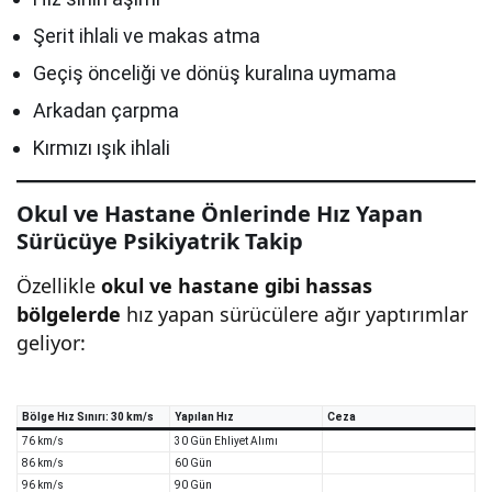
Şerit ihlali ve makas atma
Geçiş önceliği ve dönüş kuralına uymama
Arkadan çarpma
Kırmızı ışık ihlali
Okul ve Hastane Önlerinde Hız Yapan
Sürücüye Psikiyatrik Takip
Özellikle
okul ve hastane gibi hassas
bölgelerde
hız yapan sürücülere ağır yaptırımlar
geliyor:
Bölge Hız Sınırı: 30 km/s
Yapılan Hız
Ceza
76 km/s
30 Gün Ehliyet Alımı
86 km/s
60 Gün
96 km/s
90 Gün