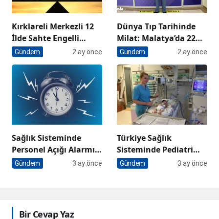
Kırklareli Merkezli 12
Dünya Tıp Tarihinde
İlde Sahte Engelli
Milat: Malatya’da 22
Raporu Operasyonu:
Saatlik Operasyonla
Gündem
2 ay önce
Gündem
2 ay önce
Aralarında Doktorların
Sekizli Çapraz
da Olduğu 13
Karaciğer Nakli
Tutuklama
Rekoru
Sağlık Sisteminde
Türkiye Sağlık
Personel Açığı Alarmı
Sisteminde Pediatri
Artan Hasta Yükü ve
Alarmı: ‘Gelecekte
Gündem
3 ay önce
Gündem
3 ay önce
İstihdam Paradoksu
Çocukları Tedavi
Edecek Hekim
Bulamayacağız’
Bir Cevap Yaz