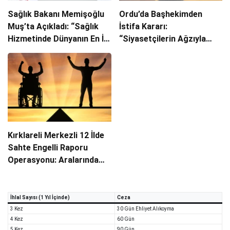
Sağlık Bakanı Memişoğlu
Ordu’da Başhekimden
Muş’ta Açıkladı: “Sağlık
İstifa Kararı:
Hizmetinde Dünyanın En İyi
“Siyasetçilerin Ağzıyla
Ülkelerinden Biri
Sağlık Hizmeti Sunulmaz”
Konumundayız”
Kırklareli Merkezli 12 İlde
Sahte Engelli Raporu
Operasyonu: Aralarında
Doktorların da Olduğu 13
Tutuklama
İhlal Sayısı (1 Yıl İçinde)
Ceza
3 Kez
30 Gün Ehliyet Alıkoyma
4 Kez
60 Gün
5 Kez
90 Gün