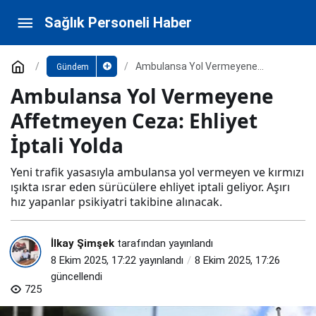
Ambulansa Yol Vermeyene Affetmeyen Ceza:
Sağlık Personeli Haber
Ehliyet İptali Yolda
Paylaş
Yorum Yap
Ambulansa Yol Vermeyene
Gündem
Affetmeyen Ceza: Ehliyet İptali
Ambulansa Yol Vermeyene
Yolda
Affetmeyen Ceza: Ehliyet
İptali Yolda
Yeni trafik yasasıyla ambulansa yol vermeyen ve kırmızı
ışıkta ısrar eden sürücülere ehliyet iptali geliyor. Aşırı
hız yapanlar psikiyatri takibine alınacak.
İlkay Şimşek
tarafından yayınlandı
8 Ekim 2025, 17:22
yayınlandı
8 Ekim 2025, 17:26
güncellendi
725