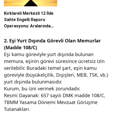
Kırklareli Merkezli 12 İlde
Sahte Engelli Raporu
Operasyonu: Aralarında
Doktorların da Olduğu 13
Tutuklama
2. Eşi Yurt Dışında Görevli Olan Memurlar
(Madde 108/C)
Eşi kamu göreviyle yurt dışında bulunan
memura, eşinin görevi süresince ücretsiz izin
verilebilir. Buradaki temel şart, eşin kamu
göreviyle (büyükelçilik, Dışişleri, MEB, TSK, vb.)
yurt dışında bulunmasıdır.
Kurum, bu izni vermek zorundadır.
Resmi Dayanak: 657 sayılı DMK madde 108/C,
TBMM Yasama Dönemi Mevzuat Görüşme
Tutanakları.