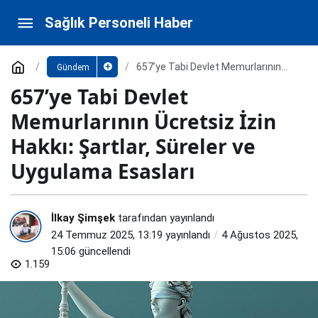
657’ye Tabi Devlet Memurlarının Ücretsiz İzin
Sağlık Personeli Haber
Hakkı: Şartlar, Süreler ve Uygulama Esasları
Paylaş
Yorum Yap
657’ye Tabi Devlet Memurlarının
Gündem
Ücretsiz İzin Hakkı: Şartlar, Süreler
657’ye Tabi Devlet
ve Uygulama Esasları
Memurlarının Ücretsiz İzin
Hakkı: Şartlar, Süreler ve
Uygulama Esasları
İlkay Şimşek
tarafından yayınlandı
24 Temmuz 2025, 13:19
yayınlandı
4 Ağustos 2025,
15:06
güncellendi
1.159