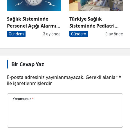
Sağlık Sisteminde
Türkiye Sağlık
Personel Açığı Alarmı
Sisteminde Pediatri
Artan Hasta Yükü ve
Alarmı: ‘Gelecekte
Gündem
3 ay önce
Gündem
3 ay önce
İstihdam Paradoksu
Çocukları Tedavi
Edecek Hekim
Bulamayacağız’
Bir Cevap Yaz
E-posta adresiniz yayınlanmayacak.
Gerekli alanlar
*
ile işaretlenmişlerdir
Yorumunuz
*