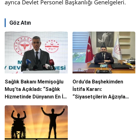
ayrıca Devlet Personel Başkanlığı Genelgeleri.
Göz Atın
Sağlık Bakanı Memişoğlu
Ordu’da Başhekimden
Muş’ta Açıkladı: “Sağlık
İstifa Kararı:
Hizmetinde Dünyanın En İyi
“Siyasetçilerin Ağzıyla
Ülkelerinden Biri
Sağlık Hizmeti Sunulmaz”
Konumundayız”